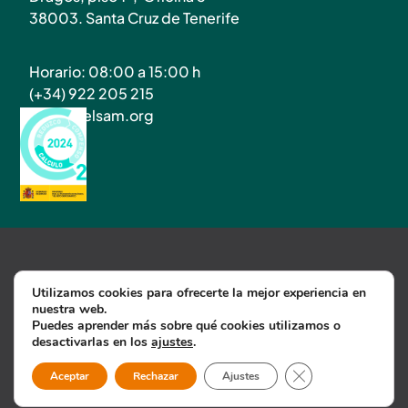
38003. Santa Cruz de Tenerife
Horario: 08:00 a 15:00 h
(+34) 922 205 215
info@atelsam.org
Utilizamos cookies para ofrecerte la mejor experiencia en
nuestra web.
Política de Privacidad
Puedes aprender más sobre qué cookies utilizamos o
Política de cookies
Aviso Legal
desactivarlas en los
ajustes
.
©2025 Atelsam
Cerrar el banner d
Aceptar
Rechazar
Ajustes