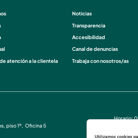
nos
Noticias
s
Transparencia
a
Accesibilidad
ual
Canal de denuncias
de atención a la clientela
Trabaja con nosotros/as
Horario: 0
, piso 1º, Oficina 5
(+34) 922
info@atel
Utilizamos cookies pa