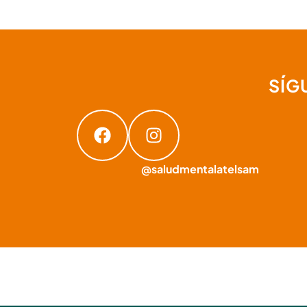
SÍG
@saludmentalatelsam