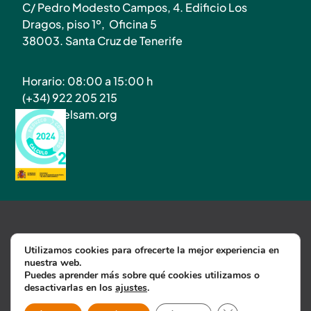
C/ Pedro Modesto Campos, 4. Edificio Los
Dragos, piso 1º, Oficina 5
38003. Santa Cruz de Tenerife
Horario: 08:00 a 15:00 h
(+34) 922 205 215
info@atelsam.org
Utilizamos cookies para ofrecerte la mejor experiencia en
nuestra web.
Política de Privacidad
Puedes aprender más sobre qué cookies utilizamos o
Política de cookies
Aviso Legal
desactivarlas en los
ajustes
.
©2025 Atelsam