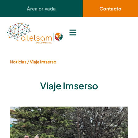
Área privada
Contacto
Noticias
/
Viaje Imserso
Viaje Imserso